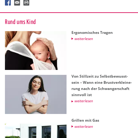
Rund ums Kind
Er­go­no­mi­sches Tra­gen
wei­ter­le­sen
Von Still­zeit zu Selbst­be­wusst­
sein – Wann eine Brust­ver­klei­ne­
rung nach der Schwan­ger­schaft
sinn­voll ist
wei­ter­le­sen
Gril­len mit Gas
wei­ter­le­sen