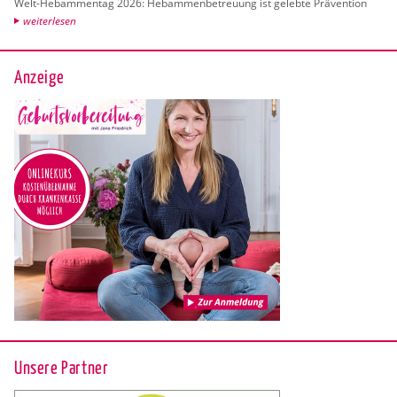
Welt-Heb­am­men­tag 2026: Heb­am­men­be­treu­ung ist ge­leb­te Prä­ven­ti­on
wei­ter­le­sen
Anzeige
Unsere Partner