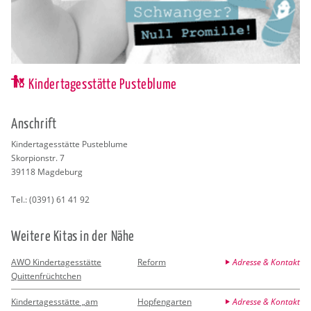
Kindertagesstätte Pusteblume
An­schrift
Kin­der­ta­ges­stät­te Pus­te­blu­me
Skor­pi­onstr. 7
39118
Mag­de­burg
Tel.:
(0391) 61 41 92
Wei­te­re Kitas in der Nähe
AWO Kindertagesstätte
Reform
Adresse & Kontakt
Quittenfrüchtchen
Kindertagesstätte „am
Hopfengarten
Adresse & Kontakt