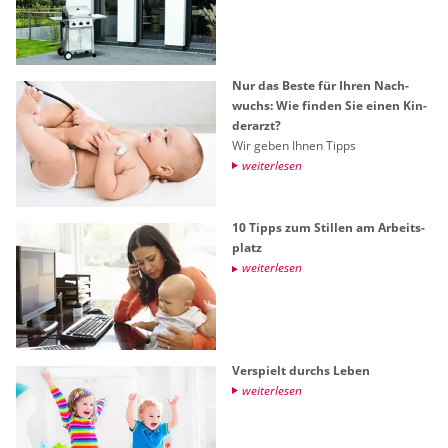
Nur das Beste für Ihren Nach­
wuchs: Wie fin­den Sie einen Kin­
der­arzt?
Wir geben Ihnen Tipps
wei­ter­le­sen
10 Tipps zum Stil­len am Ar­beits­
platz
wei­ter­le­sen
Ver­spielt durchs Leben
wei­ter­le­sen