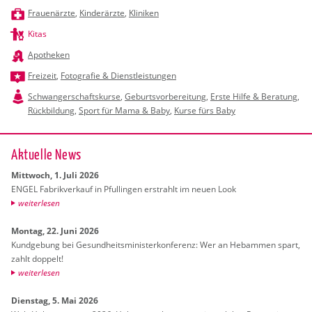
Frauenärzte
,
Kinderärzte
,
Kliniken
Kitas
Apotheken
Freizeit
,
Fotografie & Dienstleistungen
Schwangerschaftskurse
,
Geburtsvorbereitung
,
Erste Hilfe & Beratung
,
Rückbildung
,
Sport für Mama & Baby
,
Kurse fürs Baby
Ak­tu­el­le News
Mitt­woch, 1. Juli 2026
ENGEL Fa­brik­ver­kauf in Pful­lin­gen er­strahlt im neuen Look
wei­ter­le­sen
Mon­tag, 22. Juni 2026
Kund­ge­bung bei Ge­sund­heits­mi­nis­ter­kon­fe­renz: Wer an Heb­am­men spart,
zahlt dop­pelt!
wei­ter­le­sen
Diens­tag, 5. Mai 2026