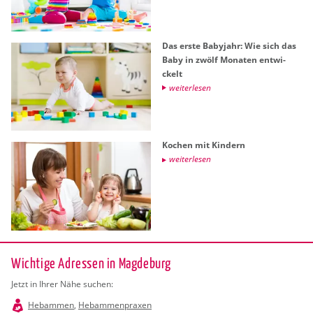
Das erste Ba­by­jahr: Wie sich das
Baby in zwölf Mo­na­ten ent­wi­
ckelt
wei­ter­le­sen
Ko­chen mit Kin­dern
wei­ter­le­sen
Wichtige Adressen in Magdeburg
Jetzt in Ihrer Nähe suchen:
Hebammen
,
Hebammenpraxen