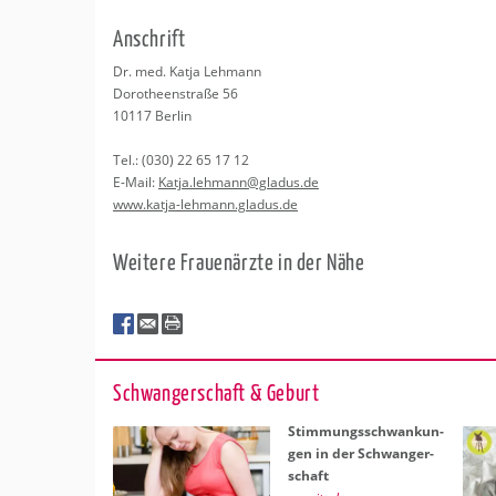
Erledigungen
Kitas
Psychosomatisc
An­schrift
Schwangerschaf
Apotheken
Beratung
Bindungsanalys
Dr. med. Katja Leh­mann
Do­ro­the­en­stra­ße 56
Kurse
10117
Ber­lin
Tel.:
(030) 22 65 17 12
Regionale Tipps
E-Mail:
Katja.​lehmann@​gladus.​de
www.​katja-​lehmann.​gladus.​de
Wei­te­re Frau­en­ärz­te in der Nähe
Schwan­ger­schaft & Ge­burt
Stim­mungs­schwan­kun­
gen in der Schwan­ger­
schaft