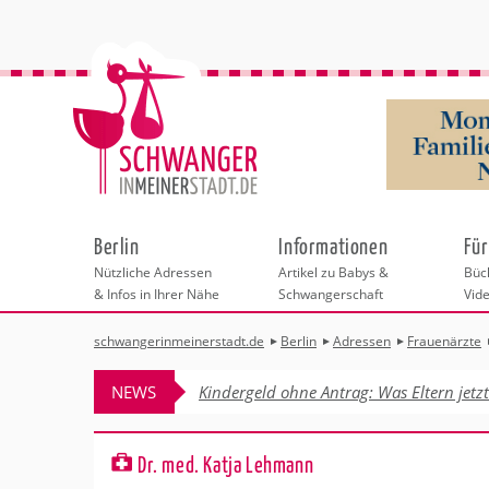
Berlin
Informationen
Für
Nützliche Adressen
Artikel zu Babys &
Büch
& Infos in Ihrer Nähe
Schwangerschaft
Vid
schwangerinmeinerstadt.de
Berlin
Adressen
Frauenärzte
Städteauswahl
Hebammen
Checklisten
Beratungsstelle
Schwangerschaf
Shopping
Hebammenpra
Infos & interess
Geburtsvorbere
Freizeit
NEWS
Kindergeld ohne Antrag: Was Eltern jetz
Geburtshäuser
Kinderwunschze
Erste Hilfe & B
Wellness & Ges
Adressen
Frauenärzte
Rückbildung
Fotografie & Di
Kinderärzte
Sport für Mama
Behördengänge &
Dr. med. Katja Lehmann
Kliniken
Kurse fürs Baby