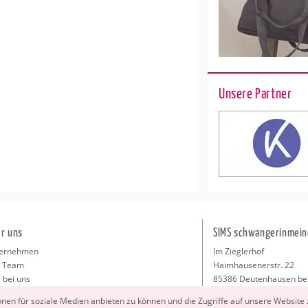
Unsere Partner
r uns
SIMS schwangerinmein
ernehmen
Im Zieglerhof
 Team
Haimhausenerstr. 22
 bei uns
85386 Deutenhausen be
sse
info@schwangerinmeiner
io­nen für so­zia­le Me­di­en an­bie­ten zu kön­nen und die Zu­grif­fe auf un­se­re Web­site
takt