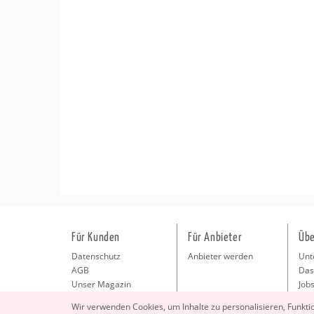
Für Kunden
Für Anbieter
Übe
Datenschutz
Anbieter werden
Unt
AGB
Das
Unser Magazin
Jobs
Pre
Wir ver­wen­den Coo­kies, um In­hal­te zu per­so­na­li­sie­ren, Funk­t
Kon