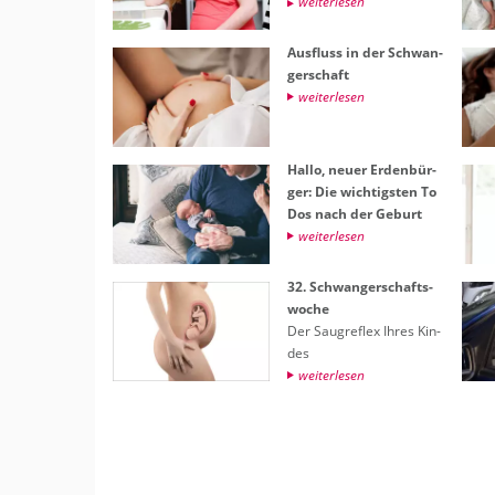
wei­ter­le­sen
Aus­fluss in der Schwan­
ger­schaft
wei­ter­le­sen
Hallo, neuer Er­den­bür­
ger: Die wich­tigs­ten To
Dos nach der Ge­burt
wei­ter­le­sen
32. Schwan­ger­schafts­
wo­che
Der Saug­re­flex Ihres Kin­
des
wei­ter­le­sen