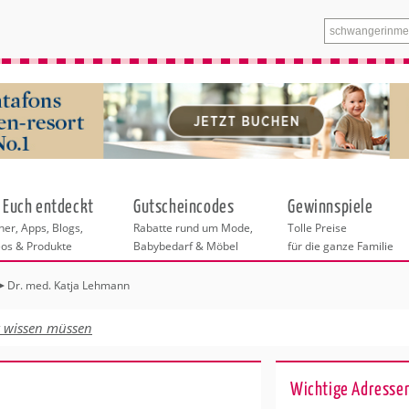
 Euch entdeckt
Gutscheincodes
Gewinnspiele
er, Apps, Blogs,
Rabatte rund um Mode,
Tolle Preise
eos & Produkte
Babybedarf & Möbel
für die ganze Familie
Dr. med. Katja Lehmann
n
tskurse
xen
ante Links
itung
t wissen müssen
ntren Dresden
eratung
undheit
enstleistungen
 & Baby
Wichtige Adressen