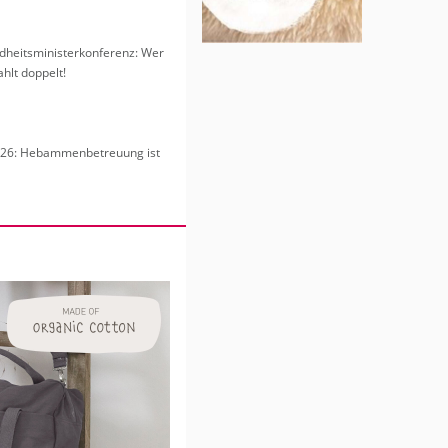
heits­mi­nis­ter­kon­fe­renz: Wer
hlt dop­pelt!
6: Heb­am­men­be­treu­ung ist