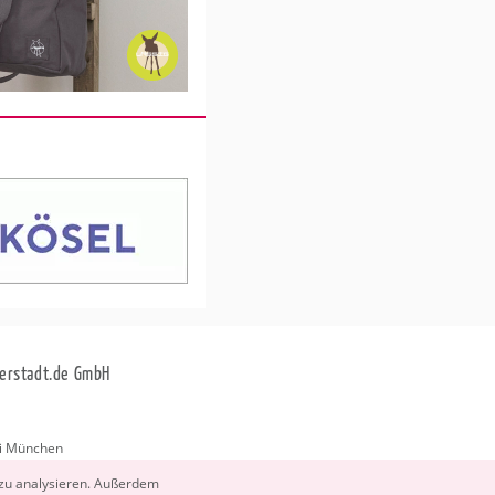
erstadt.de GmbH
i München
stadt.de
 zu ana­ly­sie­ren. Au­ßer­dem