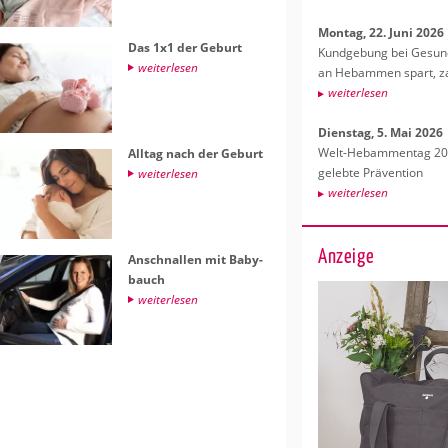
Mon­tag, 22. Juni 2026
Das 1x1 der Ge­burt
Kund­ge­bung bei Ge­sund­
wei­ter­le­sen
an Heb­am­men spart, za
wei­ter­le­sen
Diens­tag, 5. Mai 2026
Welt-Heb­am­men­tag 202
All­tag nach der Ge­burt
ge­leb­te Prä­ven­ti­on
wei­ter­le­sen
wei­ter­le­sen
Anzeige
An­schnal­len mit Ba­by­
bauch
wei­ter­le­sen