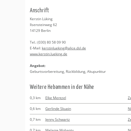
Erledigungen
Kitas
Naturheilkunde
An­schrift
Bindungsanalys
Apotheken
Beratung
Kers­tin Lüking
Il­sen­stein­weg 62
Kurse
14129
Ber­lin
Tel.:
(030) 80 58 09 90
Regionale Tipps
E-Mail:
kerstin­lu­e­king@​alice.​dsl.​de
www.​kerstin.​lueking.​de
An­ge­bot:
Ge­burts­vor­be­rei­tung, Rück­bil­dung, Aku­punk­tur
Wei­te­re Heb­am­men in der Nähe
0,3 km
Elke Mentzel
Z
0,6 km
Gerlinde Skupin
N
0,7 km
Jenny Schwartz
Z
0,7 km
Melanie Mohanty
N