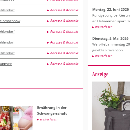
Mon­tag, 22. Juni 2026
ehlendorf
Adresse & Kontakt
Kund­ge­bung bei Ge­sund­
leinmachnow
Adresse & Kontakt
an Heb­am­men spart, za
wei­ter­le­sen
ehlendorf
Adresse & Kontakt
Diens­tag, 5. Mai 2026
ehlendorf
Adresse & Kontakt
Welt-Heb­am­men­tag 202
ge­leb­te Prä­ven­ti­on
ehlendorf
Adresse & Kontakt
wei­ter­le­sen
annsee
Adresse & Kontakt
Anzeige
Er­näh­rung in der
Schwan­ger­schaft
wei­ter­le­sen