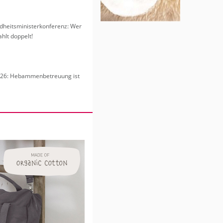
heits­mi­nis­ter­kon­fe­renz: Wer
hlt dop­pelt!
6: Heb­am­men­be­treu­ung ist