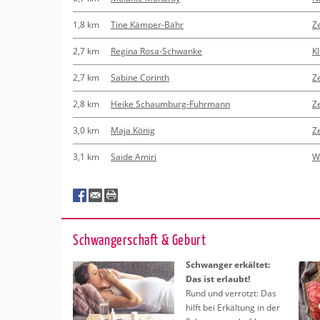
1,8 km
Tine Kämper-Bähr
Z
2,7 km
Regina Rosa-Schwanke
K
2,7 km
Sabine Corinth
Z
2,8 km
Heike Schaumburg-Fuhrmann
Z
3,0 km
Maja König
Z
3,1 km
Saide Amiri
W
Schwan­ger­schaft & Ge­burt
Schwan­ger er­käl­tet:
Das ist er­laubt!
Rund und ver­rotzt: Das
hilft bei Er­käl­tung in der