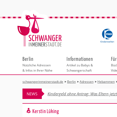
Berlin
Informationen
Für
Nützliche Adressen
Artikel zu Babys &
Büch
& Infos in Ihrer Nähe
Schwangerschaft
Vid
schwangerinmeinerstadt.de
Berlin
Adressen
Hebammen
Städteauswahl
Hebammen
Checklisten
Beratungsstelle
Schwangerschaf
Shopping
Hebammenpra
Infos & interess
Geburtsvorbere
Betreuung & Fre
NEWS
Kindergeld ohne Antrag: Was Eltern jetz
Geburtshäuser
Kinderwunschz
Erste Hilfe & B
Wellness & Ges
Adressen
Frauenärzte
Geflüchtete Ukr
Rückbildung
Fotografie & Di
Kinderärzte
Sport für Mama
Freizeit-Tipps 
Behördengänge &
Kerstin Lüking
Kliniken
Kurse fürs Baby
Oelbilder Geise