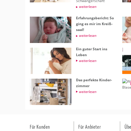
Schwan­ger­schaft!
wei­ter­le­sen
Er­fah­rungs­be­richt: So
ging es mir im Kreiß­
saal!
wei­ter­le­sen
Ein guter Start ins
Leben
wei­ter­le­sen
Das per­fek­te Kin­der­
zim­mer
wei­ter­le­sen
Für Kunden
Für Anbieter
Übe