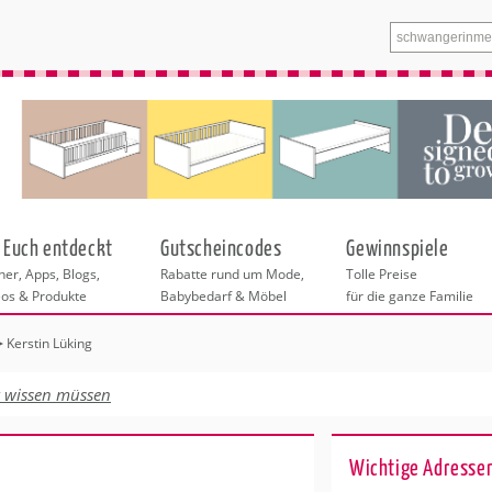
 Euch entdeckt
Gutscheincodes
Gewinnspiele
er, Apps, Blogs,
Rabatte rund um Mode,
Tolle Preise
eos & Produkte
Babybedarf & Möbel
für die ganze Familie
Kerstin Lüking
n
tskurse
xen
ante Links
itung
izeit
t wissen müssen
entren München
eratung
undheit
ainerinnen
enstleistungen
 & Baby
für München
Wichtige Adressen
nhofer Klinik