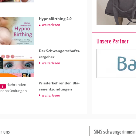
Hyp­no­Bir­thing 2.0
wei­ter­le­sen
Unsere Partner
Der Schwan­ger­schafts­
rat­ge­ber
wei­ter­le­sen
Wie­der­keh­ren­den Bla­
sen­ent­zün­dun­gen
wei­ter­le­sen
r uns
SIMS schwangerinmein