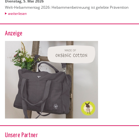
Diens­tag, 5. Mai 2026
Welt-Heb­am­men­tag 2026: Heb­am­men­be­treu­ung ist ge­leb­te Prä­ven­ti­on
wei­ter­le­sen
Anzeige
Unsere Partner