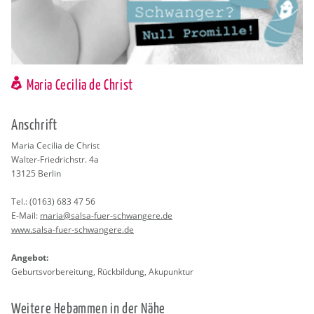
Maria Cecilia de Christ
An­schrift
Maria Ce­ci­lia de Christ
Wal­ter-Fried­rich­str. 4a
13125
Ber­lin
Tel.:
(0163) 683 47 56
E-Mail:
maria@​salsa-​fuer-​schwangere.​de
www.​salsa-​fuer-​schwangere.​de
An­ge­bot:
Ge­burts­vor­be­rei­tung, Rück­bil­dung, Aku­punk­tur
Wei­te­re Heb­am­men in der Nähe