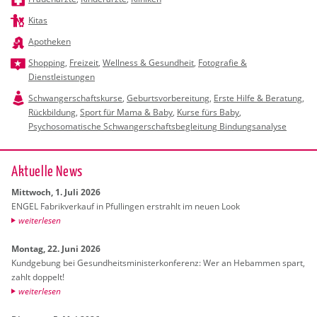
Kitas
Apotheken
Shopping
,
Freizeit
,
Wellness & Gesundheit
,
Fotografie &
Dienstleistungen
Schwangerschaftskurse
,
Geburtsvorbereitung
,
Erste Hilfe & Beratung
,
Rückbildung
,
Sport für Mama & Baby
,
Kurse fürs Baby
,
Psychosomatische Schwangerschaftsbegleitung Bindungsanalyse
Ak­tu­el­le News
Mitt­woch, 1. Juli 2026
ENGEL Fa­brik­ver­kauf in Pful­lin­gen er­strahlt im neuen Look
wei­ter­le­sen
Mon­tag, 22. Juni 2026
Kund­ge­bung bei Ge­sund­heits­mi­nis­ter­kon­fe­renz: Wer an Heb­am­men spart,
zahlt dop­pelt!
wei­ter­le­sen