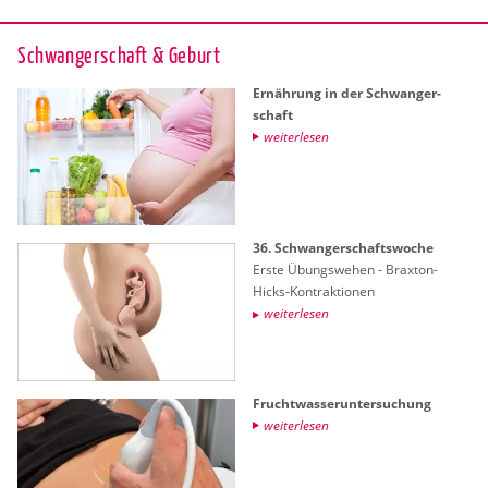
Schwan­ger­schaft & Ge­burt
Er­näh­rung in der Schwan­ger­
schaft
wei­ter­le­sen
36. Schwan­ger­schafts­wo­che
Erste Übungs­we­hen - Brax­ton-
Hicks-Kon­trak­tio­nen
wei­ter­le­sen
Frucht­was­ser­un­ter­su­chung
wei­ter­le­sen