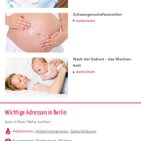
Schwan­ger­schafts­strei­fen
wei­ter­le­sen
Nach der Ge­burt – das Wo­chen­
bett
wei­ter­le­sen
Wichtige Adressen in Berlin
Jetzt in Ihrer Nähe suchen:
Hebammen
,
Hebammenpraxen
,
Geburtshäuser
Frauenärzte
,
Kinderärzte
,
Kliniken