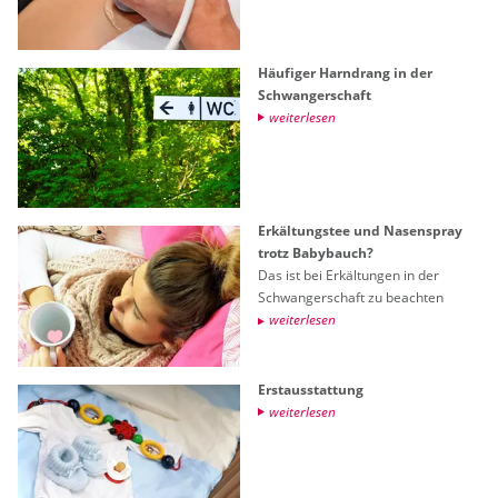
Häu­fi­ger Harn­drang in der
Schwan­ger­schaft
wei­ter­le­sen
Er­käl­tungs­tee und Na­sen­spray
trotz Ba­by­bauch?
Das ist bei Er­käl­tun­gen in der
Schwan­ger­schaft zu be­ach­ten
wei­ter­le­sen
Erst­aus­stat­tung
wei­ter­le­sen