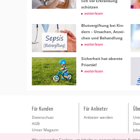
lich vor Er­kran­kung
schüt­zen
wei­ter­le­sen
Blut­ver­gif­tung bei Kin­
dern – Ur­sa­chen, An­zei­
chen und Be­hand­lung
wei­ter­le­sen
Si­cher­heit hat obers­te
Pri­or­tät!
wei­ter­le­sen
Für Kunden
Für Anbieter
Übe
Datenschutz
Anbieter werden
Unt
AGB
Das
Unser Magazin
Jobs
Pre
Wir ver­wen­den Coo­kies, um In­hal­te zu per­so­na­li­sie­ren, Funk­t