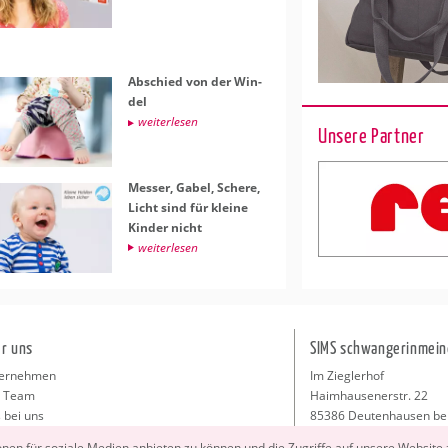
Ab­schied von der Win­
del
wei­ter­le­sen
Unsere Partner
Mes­ser, Gabel, Sche­re,
Licht sind für klei­ne
Kin­der nicht
wei­ter­le­sen
r uns
SIMS schwangerinmein
ernehmen
Im Zieglerhof
 Team
Haimhausenerstr. 22
 bei uns
85386 Deutenhausen be
sse
info@schwangerinmeiner
io­nen für so­zia­le Me­di­en an­bie­ten zu kön­nen und die Zu­grif­fe auf un­se­re Web­site