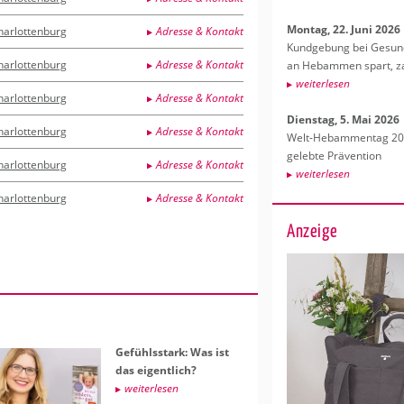
Mon­tag, 22. Juni 2026
harlottenburg
Adresse & Kontakt
Kund­ge­bung bei Ge­sund­
harlottenburg
Adresse & Kontakt
an Heb­am­men spart, za
wei­ter­le­sen
harlottenburg
Adresse & Kontakt
Diens­tag, 5. Mai 2026
harlottenburg
Adresse & Kontakt
Welt-Heb­am­men­tag 202
ge­leb­te Prä­ven­ti­on
harlottenburg
Adresse & Kontakt
wei­ter­le­sen
harlottenburg
Adresse & Kontakt
Anzeige
Ge­fühls­stark: Was ist
das ei­gent­lich?
wei­ter­le­sen