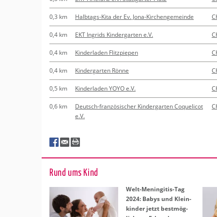
0,3 km
Halbtags-Kita der Ev. Jona-Kirchengemeinde
C
0,4 km
EKT Ingrids Kindergarten e.V.
C
0,4 km
Kinderladen Flitzpiepen
C
0,4 km
Kindergarten Rönne
C
0,5 km
Kinderladen YOYO e.V.
C
0,6 km
Deutsch-französischer Kindergarten Coquelicot
C
e.V.
Rund ums Kind
Welt-Me­nin­gi­tis-Tag
2024: Babys und Klein­
kin­der jetzt best­mög­