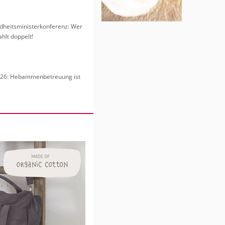
heits­mi­nis­ter­kon­fe­renz: Wer
hlt dop­pelt!
6: Heb­am­men­be­treu­ung ist