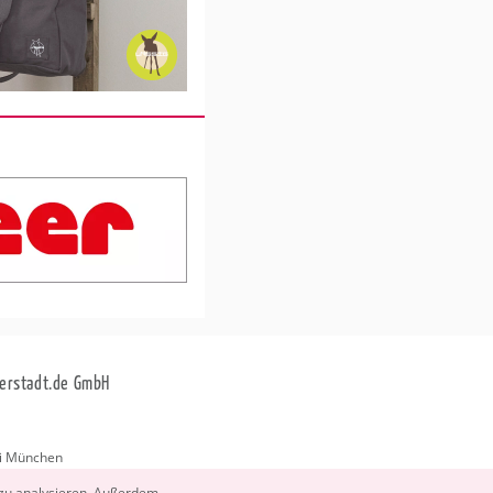
erstadt.de GmbH
i München
stadt.de
 zu ana­ly­sie­ren. Au­ßer­dem