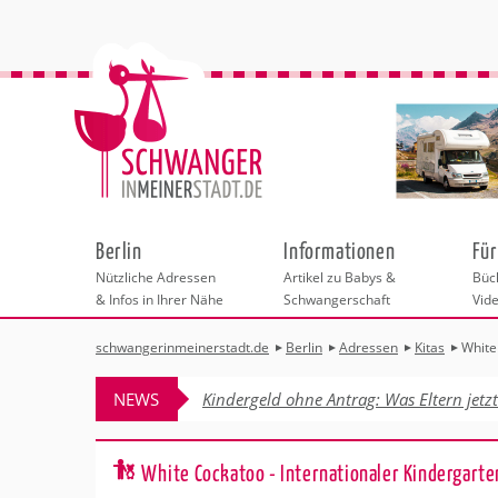
Berlin
Informationen
Für
Nützliche Adressen
Artikel zu Babys &
Büch
& Infos in Ihrer Nähe
Schwangerschaft
Vid
schwangerinmeinerstadt.de
Berlin
Adressen
Kitas
White
Städteauswahl
Hebammen
Checklisten
Beratungsstelle
Schwangerschaf
Shopping
Hebammenpra
Infos & interess
Geburtsvorbere
Freizeit
NEWS
Kindergeld ohne Antrag: Was Eltern jetz
Geburtshäuser
Kinderwunschze
Erste Hilfe & B
Wellness & Ges
Adressen
Frauenärzte
Rückbildung
Fotografie & Di
Kinderärzte
Sport für Mama
Behördengänge &
White Cockatoo - Internationaler Kindergarte
Kliniken
Kurse fürs Baby