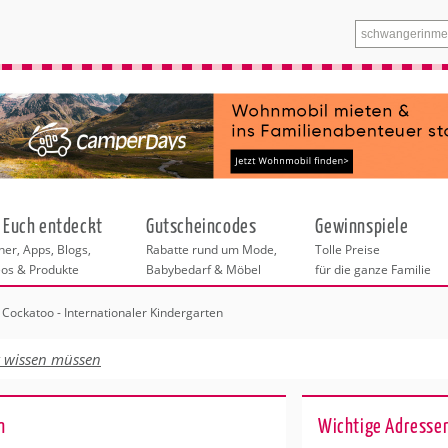
 Euch entdeckt
Gutscheincodes
Gewinnspiele
er, Apps, Blogs,
Rabatte rund um Mode,
Tolle Preise
eos & Produkte
Babybedarf & Möbel
für die ganze Familie
 Cockatoo - Internationaler Kindergarten
n
tskurse
xen
ante Links
itung
t wissen müssen
ntren Berlin
eratung
undheit
enstleistungen
 & Baby
n
Wichtige Adressen