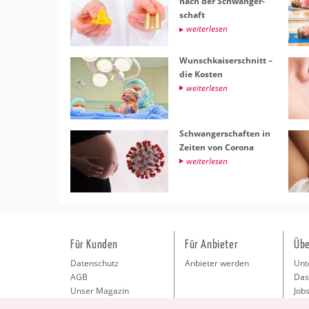
nach der Schwan­ger­
schaft
wei­ter­le­sen
Wunsch­kai­ser­schnitt –
die Kos­ten
wei­ter­le­sen
Schwan­ger­schaf­ten in
Zei­ten von Co­ro­na
wei­ter­le­sen
Für Kunden
Für Anbieter
Übe
Datenschutz
Anbieter werden
Unt
AGB
Das
Unser Magazin
Jobs
Pre