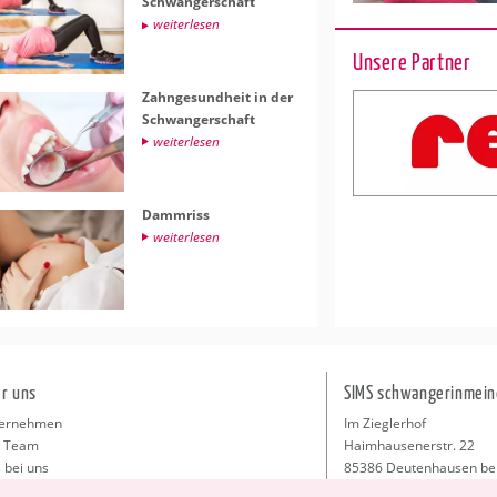
Schwan­ger­schaft
wei­ter­le­sen
Unsere Partner
Zahn­ge­sund­heit in der
Schwan­ger­schaft
wei­ter­le­sen
Damm­riss
wei­ter­le­sen
r uns
SIMS schwangerinmein
ernehmen
Im Zieglerhof
 Team
Haimhausenerstr. 22
 bei uns
85386 Deutenhausen be
sse
info@schwangerinmeiner