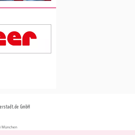
erstadt.de GmbH
i München
stadt.de