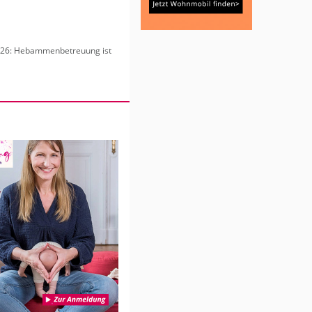
6: Heb­am­men­be­treu­ung ist