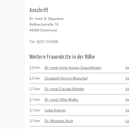
Erledigungen
Kitas
An­schrift
Apotheken
Beratung
Dr. med. B. De­ja­no­vic
Roß­bach­stra­ße 10
Kurse
44369
Dort­mund
Tel.:
0231 314338
Regionale Tipps
Wei­te­re Frau­en­ärz­te in der Nähe
2,0 km
Dr. med. Antje Huster-Sinemillioglu
I
2,0 km
Elisabeth Horsch-Wutschel
I
2,7 km
Dr. med. Claudia Mahlke
I
2,7 km
Dr. med. Hilke Müller
I
3,1 km
Lydia Krämer
I
3,1 km
Dr. Matthias Koch
L