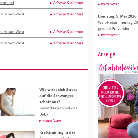
ortmund
Adresse & Kontakt
wei­ter­le­sen
nnenstadt-West
Adresse & Kontakt
Diens­tag, 5. Mai 2026
Welt-Heb­am­men­tag 202
ge­leb­te Prä­ven­ti­on
nnenstadt-West
Adresse & Kontakt
wei­ter­le­sen
nnenstadt-West
Adresse & Kontakt
Anzeige
Wie wirkt sich Stress
auf die Schwan­ger­
schaft aus?
Aus­wir­kun­gen auf das
Baby
wei­ter­le­sen
Kraft­trai­ning in der