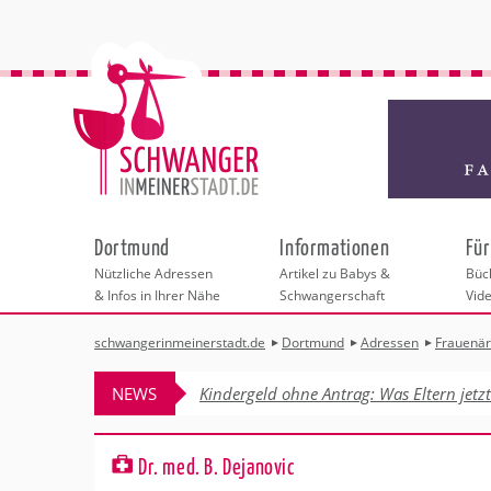
Dortmund
Informationen
Für
Nützliche Adressen
Artikel zu Babys &
Büch
& Infos in Ihrer Nähe
Schwangerschaft
Vid
schwangerinmeinerstadt.de
Dortmund
Adressen
Frauenär
Städteauswahl
Hebammen
Checklisten
Beratungsstelle
Schwangerschaf
Shopping
Hebammenpra
Infos & interess
Geburtsvorbere
Freizeit
NEWS
Kindergeld ohne Antrag: Was Eltern jetz
Geburtshäuser
Kinderwunschz
Erste Hilfe & B
Wellness & Ges
Adressen
Frauenärzte
Rückbildung
Fotografie & Di
Kinderärzte
Sport für Mama
Behördengänge &
Dr. med. B. Dejanovic
Kliniken
Kurse fürs Baby