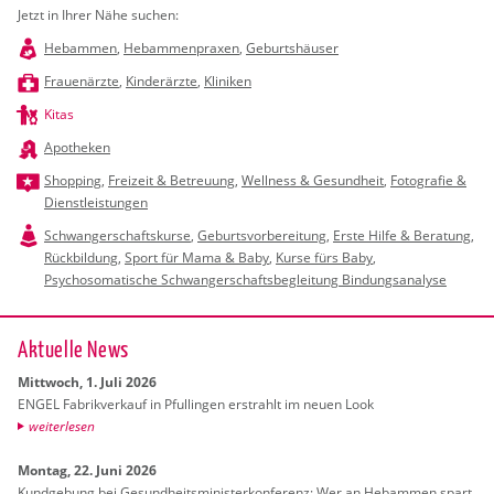
Jetzt in Ihrer Nähe suchen:
Hebammen
,
Hebammenpraxen
,
Geburtshäuser
Frauenärzte
,
Kinderärzte
,
Kliniken
Kitas
Apotheken
Shopping
,
Freizeit & Betreuung
,
Wellness & Gesundheit
,
Fotografie &
Dienstleistungen
Schwangerschaftskurse
,
Geburtsvorbereitung
,
Erste Hilfe & Beratung
,
Rückbildung
,
Sport für Mama & Baby
,
Kurse fürs Baby
,
Psychosomatische Schwangerschaftsbegleitung Bindungsanalyse
Ak­tu­el­le News
Mitt­woch, 1. Juli 2026
ENGEL Fa­brik­ver­kauf in Pful­lin­gen er­strahlt im neuen Look
wei­ter­le­sen
Mon­tag, 22. Juni 2026
Kund­ge­bung bei Ge­sund­heits­mi­nis­ter­kon­fe­renz: Wer an Heb­am­men spart,