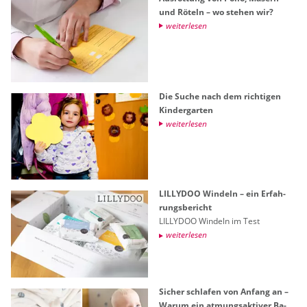
und Rö­teln – wo ste­hen wir?
wei­ter­le­sen
Die Suche nach dem rich­ti­gen
Kin­der­gar­ten
wei­ter­le­sen
LIL­LY­DOO​ Win­deln – ein Er­fah­
rungs­be­richt
LIL­LY­DOO​ Win­deln im Test
wei­ter­le­sen
Si­cher schla­fen von An­fang an –
Warum ein at­mungs­ak­ti­ver Ba­