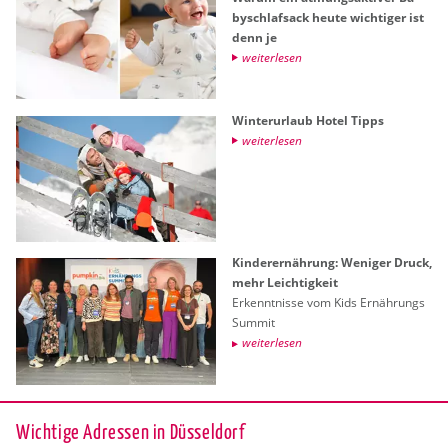
by­schlaf­sack heute wich­ti­ger ist
denn je
wei­ter­le­sen
Win­ter­ur­laub Hotel Tipps
wei­ter­le­sen
Kin­der­er­näh­rung: We­ni­ger Druck,
mehr Leich­tig­keit
Er­kennt­nis­se vom Kids Er­näh­rungs
Sum­mit
wei­ter­le­sen
Wichtige Adressen in Düsseldorf