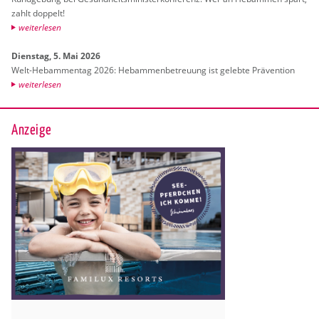
zahlt dop­pelt!
wei­ter­le­sen
Diens­tag, 5. Mai 2026
Welt-Heb­am­men­tag 2026: Heb­am­men­be­treu­ung ist ge­leb­te Prä­ven­ti­on
wei­ter­le­sen
Anzeige