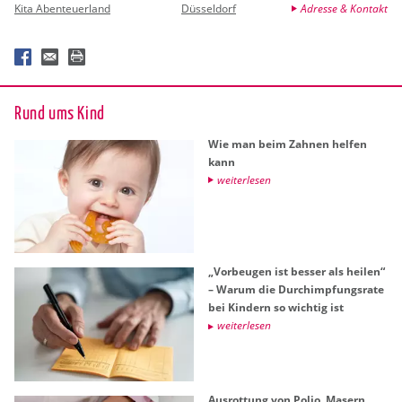
Kita Abenteuerland
Düsseldorf
Adresse & Kontakt
Rund ums Kind
Wie man beim Zah­nen hel­fen
kann
wei­ter­le­sen
„Vor­beu­gen ist bes­ser als hei­len“
– Warum die Durch­imp­fungs­ra­te
bei Kin­dern so wich­tig ist
wei­ter­le­sen
Aus­rot­tung von Polio, Ma­sern