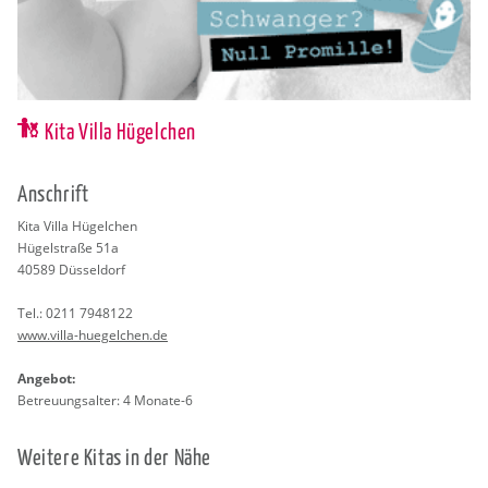
Kita Villa Hügelchen
An­schrift
Kita Villa Hü­gel­chen
Hü­gel­stra­ße 51a
40589
Düs­sel­dorf
Tel.:
0211 7948122
www.​villa-​huegelchen.​de
An­ge­bot:
Be­treu­ungs­al­ter: 4 Mo­na­te-6
Wei­te­re Kitas in der Nähe