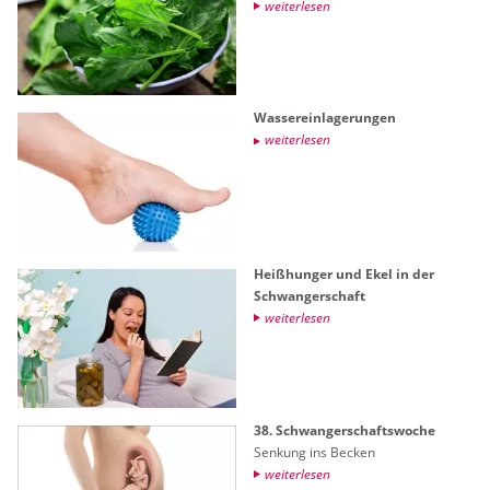
wei­ter­le­sen
Was­ser­ein­la­ge­run­gen
wei­ter­le­sen
Hei­ßhun­ger und Ekel in der
Schwan­ger­schaft
wei­ter­le­sen
38. Schwan­ger­schafts­wo­che
Sen­kung ins Be­cken
wei­ter­le­sen