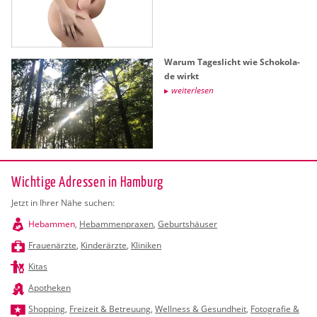
Warum Ta­ges­licht wie Scho­ko­la­
de wirkt
wei­ter­le­sen
Wichtige Adressen in Hamburg
Jetzt in Ihrer Nähe suchen:
Hebammen
,
Hebammenpraxen
,
Geburtshäuser
Frauenärzte
,
Kinderärzte
,
Kliniken
Kitas
Apotheken
Shopping
,
Freizeit & Betreuung
,
Wellness & Gesundheit
,
Fotografie &