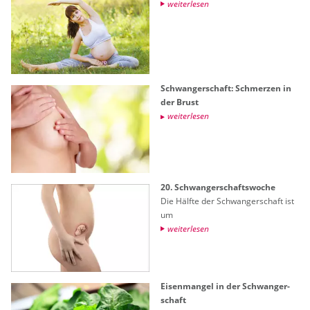
wei­ter­le­sen
Schwan­ger­schaft: Schmer­zen in
der Brust
wei­ter­le­sen
20. Schwan­ger­schafts­wo­che
Die Hälf­te der Schwan­ger­schaft ist
um
wei­ter­le­sen
Ei­sen­man­gel in der Schwan­ger­
schaft