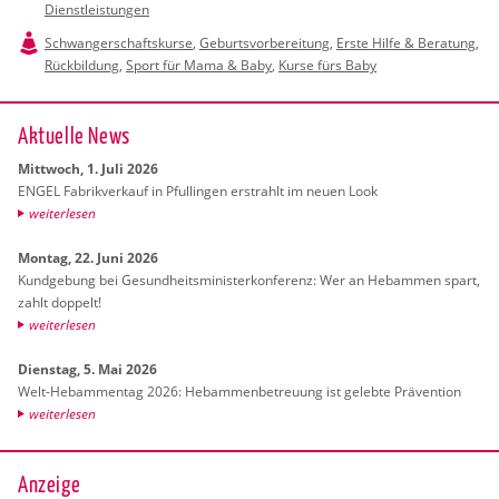
Dienstleistungen
Schwangerschaftskurse
,
Geburtsvorbereitung
,
Erste Hilfe & Beratung
,
Rückbildung
,
Sport für Mama & Baby
,
Kurse fürs Baby
Ak­tu­el­le News
Mitt­woch, 1. Juli 2026
ENGEL Fa­brik­ver­kauf in Pful­lin­gen er­strahlt im neuen Look
wei­ter­le­sen
Mon­tag, 22. Juni 2026
Kund­ge­bung bei Ge­sund­heits­mi­nis­ter­kon­fe­renz: Wer an Heb­am­men spart,
zahlt dop­pelt!
wei­ter­le­sen
Diens­tag, 5. Mai 2026
Welt-Heb­am­men­tag 2026: Heb­am­men­be­treu­ung ist ge­leb­te Prä­ven­ti­on
wei­ter­le­sen
Anzeige