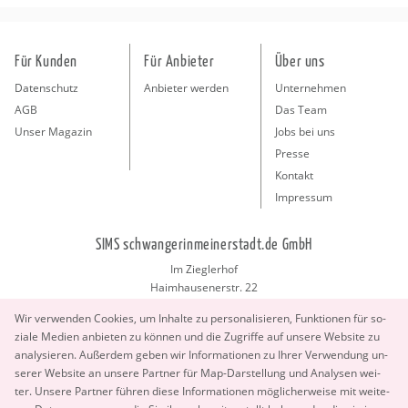
Für Kunden
Für Anbieter
Über uns
Datenschutz
Anbieter werden
Unternehmen
AGB
Das Team
Unser Magazin
Jobs bei uns
Presse
Kontakt
Impressum
SIMS schwangerinmeinerstadt.de GmbH
Im Zieglerhof
Haimhausenerstr. 22
85386 Deutenhausen bei München
Wir ver­wen­den Coo­kies, um In­hal­te zu per­so­na­li­sie­ren, Funk­tio­nen für so­
info@schwangerinmeinerstadt.de
zia­le Me­di­en an­bie­ten zu kön­nen und die Zu­grif­fe auf un­se­re Web­site zu
ana­ly­sie­ren. Au­ßer­dem geben wir In­for­ma­tio­nen zu Ihrer Ver­wen­dung un­
se­rer Web­site an un­se­re Part­ner für Map-Dar­stel­lung und Ana­ly­sen wei­
ter. Un­se­re Part­ner füh­ren diese In­for­ma­tio­nen mög­li­cher­wei­se mit wei­te­