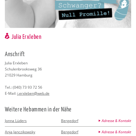
Julia Erxleben
An­schrift
Julia Erx­le­ben
Schu­len­brooks­weg 36
21029
Ham­burg
Tel.:
(040) 73 93 72 56
E-Mail:
j.​erxleben@​web.​de
Wei­te­re Heb­am­men in der Nähe
Jonna Lüders
Bergedorf
Adresse & Kontakt
Anja Janczikowsky
Bergedorf
Adresse & Kontakt