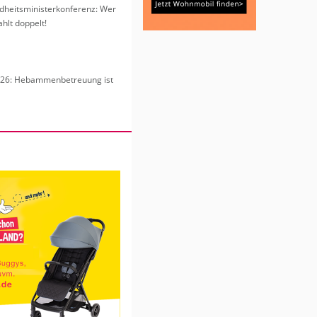
heits­mi­nis­ter­kon­fe­renz: Wer
hlt dop­pelt!
6: Heb­am­men­be­treu­ung ist