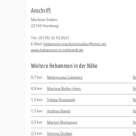
Erledigungen
Kitas
An­schrift
Apotheken
Beratung
Mar­le­ne Stü­ber
22143
Ham­burg
Kurse
Tel.:
(0176) 32 53 9521
E-Mail:
heb­am­me-mar­le­nes­tu­e­ber@​gmx.​net
Regionale Tipps
www.​hebamme-​in-​rahlstedt.​de
Wei­te­re Heb­am­men in der Nähe
0,7 km
Malgorzata Lukowicz
R
0,9 km
Martina Boller-Hars
R
1,5 km
Sylwia Pastewski
R
1,7 km
Andrea Nagel
R
2,3 km
Marjan Mortazavi
H
2,3 km
Verena Grüber
R