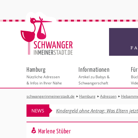
Hamburg
Informationen
Für
Nützliche Adressen
Artikel zu Babys &
Büch
& Infos in Ihrer Nähe
Schwangerschaft
Vid
schwangerinmeinerstadt.de
Hamburg
Adressen
Hebamm
Städteauswahl
Hebammen
Checklisten
Beratungsstelle
Schwangerschaf
Shopping
Hebammenpra
Infos & interess
Geburtsvorbere
Freizeit
NEWS
Kindergeld ohne Antrag: Was Eltern jetz
Geburtshäuser
Kinderwunschze
Erste Hilfe & B
Wellness & Ges
Adressen
Frauenärzte
Rückbildung
Fotografie & Di
Kinderärzte
Sport für Mama
Insider-Tipps fü
Behördengänge &
Marlene Stüber
Kliniken
Kurse fürs Baby