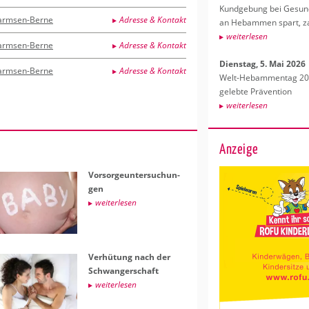
Kund­ge­bung bei Ge­sund­
armsen-Berne
Adresse & Kontakt
an Heb­am­men spart, za
wei­ter­le­sen
armsen-Berne
Adresse & Kontakt
Diens­tag, 5. Mai 2026
armsen-Berne
Adresse & Kontakt
Welt-Heb­am­men­tag 202
ge­leb­te Prä­ven­ti­on
wei­ter­le­sen
Anzeige
Vor­sor­ge­un­ter­su­chun­
gen
wei­ter­le­sen
Ver­hü­tung nach der
Schwan­ger­schaft
wei­ter­le­sen