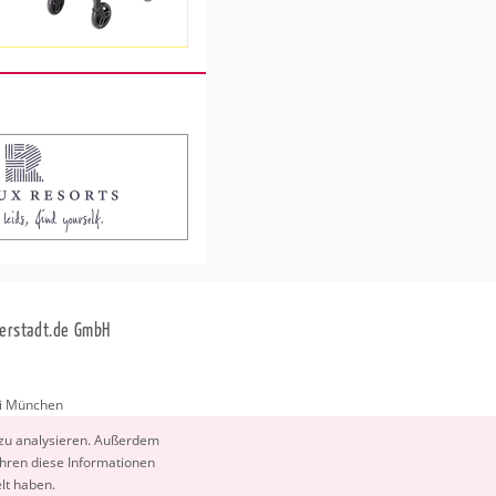
erstadt.de GmbH
i München
stadt.de
 zu ana­ly­sie­ren. Au­ßer­dem
­ren diese In­for­ma­tio­nen
elt haben.