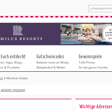
 Euch entdeckt
Gutscheincodes
Gewinnspiele
er, Apps, Blogs,
Rabatte rund um Mode,
Tolle Preise
eos & Produkte
Babybedarf & Möbel
für die ganze Familie
en
Marlene Stüber
n
tskurse
xen
ante Links
itung
t wissen müssen
ntren in Köln
eratung
undheit
enstleistungen
 & Baby
r Köln
Wichtige Adresse