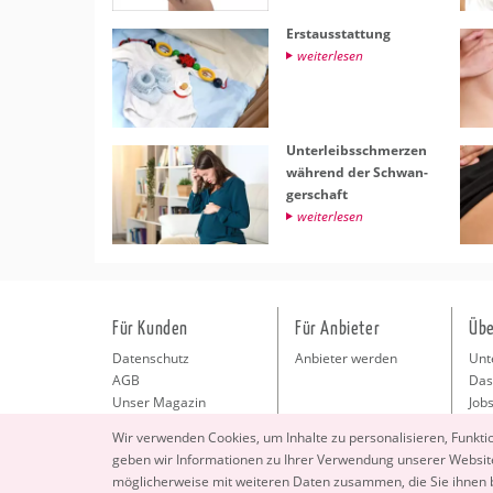
Erst­aus­stat­tung
wei­ter­le­sen
Un­ter­leibs­schmer­zen
wäh­rend der Schwan­
ger­schaft
wei­ter­le­sen
Für Kunden
Für Anbieter
Übe
Datenschutz
Anbieter werden
Unt
AGB
Das
Unser Magazin
Jobs
Pre
Wir ver­wen­den Coo­kies, um In­hal­te zu per­so­na­li­sie­ren, Funk­t
Kon
geben wir In­for­ma­tio­nen zu Ihrer Ver­wen­dung un­se­rer Web­site
Imp
mög­li­cher­wei­se mit wei­te­ren Daten zu­sam­men, die Sie ihnen