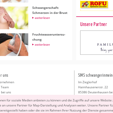
Schwan­ger­schaft:
Schmer­zen in der Brust
wei­ter­le­sen
Unsere Partner
Frucht­was­ser­un­ter­su­
chung
wei­ter­le­sen
r uns
SIMS schwangerinmein
ernehmen
Im Zieglerhof
 Team
Haimhausenerstr. 22
 bei uns
85386 Deutenhausen be
sse
info@schwangerinmeiner
io­nen für so­zia­le Me­di­en an­bie­ten zu kön­nen und die Zu­grif­fe auf un­se­re Web­site
takt
 an un­se­re Part­ner für Map-Dar­stel­lung und Ana­ly­sen wei­ter. Un­se­re Part­ner füh
ressum
 be­reit­ge­stellt haben oder die sie im Rah­men Ihrer Nut­zung der Diens­te ge­sam­m