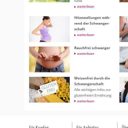
füh­le
wei­ter­le­sen
Hit­ze­wal­lun­gen wäh­
rend der Schwan­ger­
schaft
wei­ter­le­sen
Rauch­frei schwan­ger
wei­ter­le­sen
Wei­zen­frei durch die
Schwan­ger­schaft
Alle wich­ti­gen Infos zur
glu­ten­frei­en Er­näh­rung
wei­ter­le­sen
Für Kunden
Für Anbieter
Übe