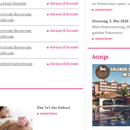
uchholz-Kleefeld
Adresse & Kontakt
an Heb­am­men spart, za
wei­ter­le­sen
irchrode-Bemerode-
Adresse & Kontakt
ülferode
Diens­tag, 5. Mai 2026
Welt-Heb­am­men­tag 202
irchrode-Bemerode-
Adresse & Kontakt
ge­leb­te Prä­ven­ti­on
ülferode
wei­ter­le­sen
irchrode-Bemerode-
Adresse & Kontakt
ülferode
Anzeige
othfeld-Vahrenheide
Adresse & Kontakt
Das 1x1 der Ge­burt
wei­ter­le­sen