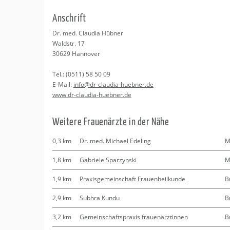
Erledigungen
Kitas
An­schrift
Apotheken
Beratung
Dr. med. Clau­dia Hüb­ner
Wald­str. 17
Kurse
30629
Han­no­ver
Tel.:
(0511) 58 50 09
Regionale Tipps
E-Mail:
info@​dr-​claudia-​huebner.​de
www.​dr-​claudia-​huebner.​de
Wei­te­re Frau­en­ärz­te in der Nähe
0,3 km
Dr. med. Michael Edeling
M
1,8 km
Gabriele Sparzynski
M
1,9 km
Praxisgemeinschaft Frauenheilkunde
B
2,9 km
Subhra Kundu
B
3,2 km
Gemeinschaftspraxis frauenärztinnen
B