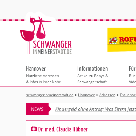
Hannover
Informationen
Für
Nützliche Adressen
Artikel zu Babys &
Büch
& Infos in Ihrer Nähe
Schwangerschaft
Vid
schwangerinmeinerstadt.de
Hannover
Adressen
Frauenär
Städteauswahl
Hebammen
Checklisten
Beratungsstelle
Schwangerschaf
Shopping
Hebammenpra
Infos & interess
Geburtsvorbere
Freizeit
NEWS
Kindergeld ohne Antrag: Was Eltern jetz
Geburtshäuser
Kinderwunschze
Erste Hilfe & B
Wellness & Ges
Adressen
Frauenärzte
Rückbildung
Fotografie & Di
Kinderärzte
Sport für Mama
Behördengänge &
Dr. med. Claudia Hübner
Kliniken
Kurse fürs Baby