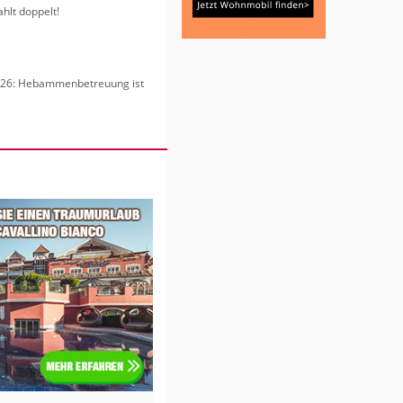
hlt dop­pelt!
6: Heb­am­men­be­treu­ung ist