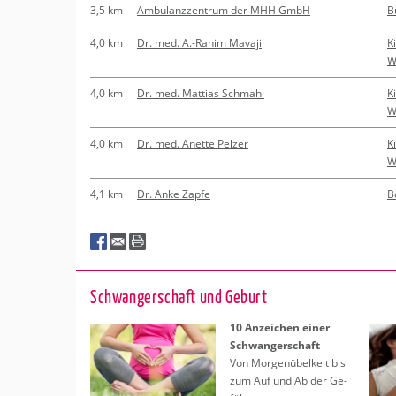
3,5 km
Ambulanzzentrum der MHH GmbH
B
4,0 km
Dr. med. A.-Rahim Mavaji
K
W
4,0 km
Dr. med. Mattias Schmahl
K
W
4,0 km
Dr. med. Anette Pelzer
K
W
4,1 km
Dr. Anke Zapfe
B
Schwan­ger­schaft und Ge­burt
10 An­zei­chen einer
Schwan­ger­schaft
Von Mor­gen­übel­keit bis
zum Auf und Ab der Ge­