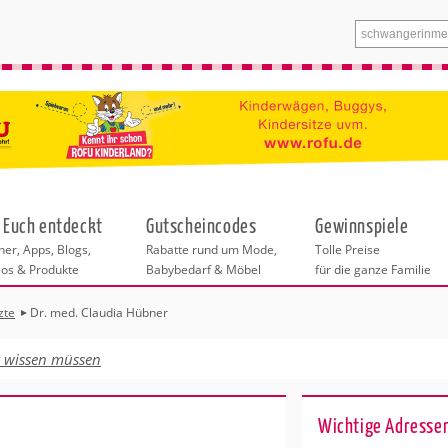
 Euch entdeckt
Gutscheincodes
Gewinnspiele
er, Apps, Blogs,
Rabatte rund um Mode,
Tolle Preise
eos & Produkte
Babybedarf & Möbel
für die ganze Familie
zte
Dr. med. Claudia Hübner
n
tskurse
xen
ante Links
itung
t wissen müssen
ntren Duisburg
eratung
undheit
enstleistungen
 & Baby
Wichtige Adressen