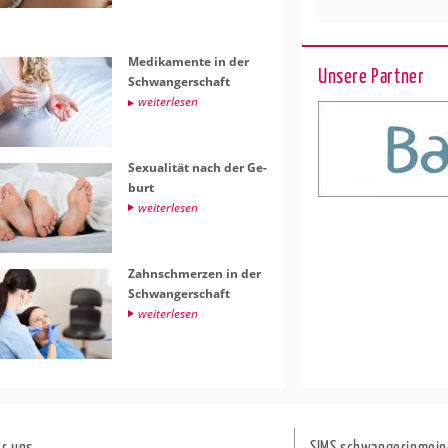
Me­di­ka­men­te in der
Unsere Partner
Schwan­ger­schaft
wei­ter­le­sen
Se­xua­li­tät nach der Ge­
burt
wei­ter­le­sen
Zahn­schmer­zen in der
Schwan­ger­schaft
wei­ter­le­sen
r uns
SIMS schwangerinmein