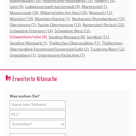
Bogenhausen (16)
,
Feldmoching-Hasenbergl (13)
,
Hadern (10)
,
Laim (9)
,
Ludwigsvorstadt-Isarvorstadt (9)
,
Martinsried (1)
,
Maxvorstadt (18)
,
Milbertshofen-Am Hart (10)
,
Moosach (12)
,
München (10)
,
München-Giesing (1)
,
Neuhausen-Nymphenburg (15)
,
Obergiesing (7)
,
Pasing-Obermenzing (13)
,
Ramersdorf-Perlach (22)
,
Schwabing-Freimann (14)
,
Schwabing-West (12)
,
Schwanthalerhöhe (8)
,
Sending-Westpark (8)
,
Sendling (11)
,
Sendling-Westpark (1)
,
Thalkirchen-Obersendling (11)
,
Thalkirchen-
Obersendling-Forstenried-Fürstenried-Solln (2)
,
Trudering-Riem (12)
,
Unterbiberg (1)
,
Untergiesing-Harlaching (7)
Erweiterte Kitasuche
Was su­chen Sie?