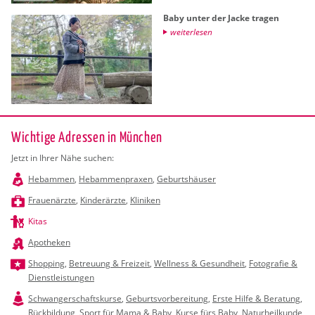
Baby unter der Jacke tra­gen
wei­ter­le­sen
Wichtige Adressen in München
Jetzt in Ihrer Nähe suchen:
Hebammen
,
Hebammenpraxen
,
Geburtshäuser
Frauenärzte
,
Kinderärzte
,
Kliniken
Kitas
Apotheken
Shopping
,
Betreuung & Freizeit
,
Wellness & Gesundheit
,
Fotografie &
Dienstleistungen
Schwangerschaftskurse
,
Geburtsvorbereitung
,
Erste Hilfe & Beratung
,
Rückbildung
,
Sport für Mama & Baby
,
Kurse fürs Baby
,
Naturheilkunde