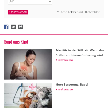
* Diese Fel­der sind Pflicht­fel­der.
jetzt suchen
Rund ums Kind
Masti­tis in der Still­zeit: Wenn das
Stil­len zur Her­aus­for­de­rung wird
wei­ter­le­sen
Gute Bes­se­rung, Baby!
wei­ter­le­sen