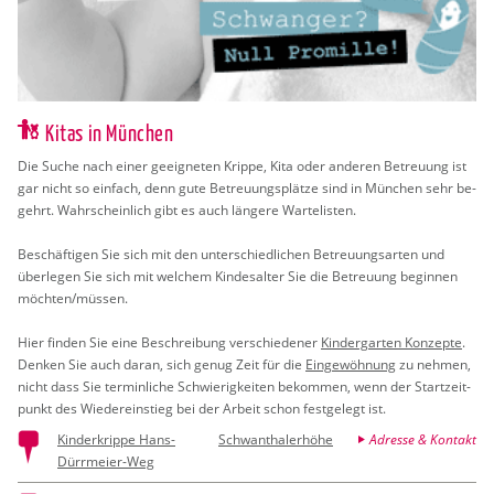
Kitas in München
Die Suche nach einer ge­eig­ne­ten Krip­pe, Kita oder an­de­ren Be­treu­ung ist
gar nicht so ein­fach, denn gute Be­treu­ungs­plät­ze sind in Mün­chen sehr be­
gehrt. Wahr­schein­lich gibt es auch län­ge­re War­te­lis­ten.
Be­schäf­ti­gen Sie sich mit den un­ter­schied­li­chen Be­treu­ungs­ar­ten und
über­le­gen Sie sich mit wel­chem Kin­des­al­ter Sie die Be­treu­ung be­gin­nen
möch­ten/müs­sen.
Hier fin­den Sie eine Be­schrei­bung ver­schie­de­ner
Kin­der­gar­ten Kon­zep­te
.
Den­ken Sie auch daran, sich genug Zeit für die
Ein­ge­wöh­nung
zu neh­men,
nicht dass Sie ter­min­li­che Schwie­rig­kei­ten be­kom­men, wenn der Start­zeit­
punkt des Wie­der­ein­stieg bei der Ar­beit schon fest­ge­legt ist.
Kinderkrippe Hans-
Schwanthalerhöhe
Adresse & Kontakt
Dürrmeier-Weg