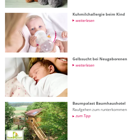
Kuh­milch­all­er­gie beim Kind
wei­ter­le­sen
Gelb­sucht bei Neu­ge­bo­re­nen
wei­ter­le­sen
Baum­pa­last Baum­haus­ho­tel
Rauf­ge­hen zum run­ter­kom­men
zum Tipp