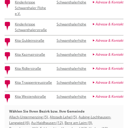
Kinderkrippe
Schwanthalerhöhe
Adresse & Kontakt
Schwanthaler Flöhe
e.V.
Kinderkrippe
Schwanthalerhöhe
Adresse & Kontakt
Schwanthalerstraße
Kita Guldeinstraße
Schwanthalerhöhe
Adresse & Kontakt
Kita Kazmairstraße
Schwanthalerhöhe
Adresse & Kontakt
Kita Ridlerstraße
Schwanthalerhöhe
Adresse & Kontakt
Kita Trappentreustraße
Schwanthalerhöhe
Adresse & Kontakt
Kita Westendstraße
Schwanthalerhöhe
Adresse & Kontakt
Wählen Sie Ihren Bezirk bzw. Ihre Gemeinde
Allach-Untermenzing (5)
,
Altstadt-Lehel (5)
,
Aubing-Lochhausen-
Langwied (6)
,
Au-Haidhausen (12)
,
Berg am Laim (9)
,