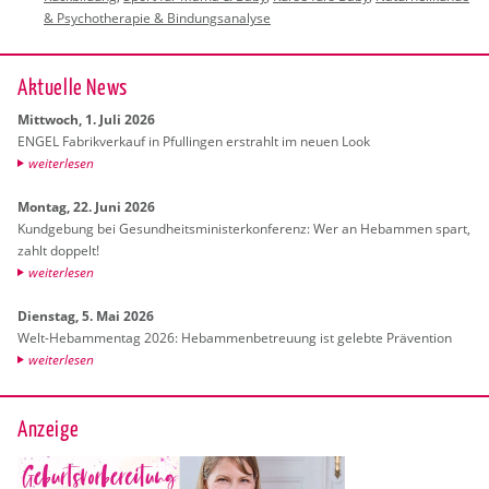
& Psychotherapie & Bindungsanalyse
Ak­tu­el­le News
Mitt­woch, 1. Juli 2026
ENGEL Fa­brik­ver­kauf in Pful­lin­gen er­strahlt im neuen Look
wei­ter­le­sen
Mon­tag, 22. Juni 2026
Kund­ge­bung bei Ge­sund­heits­mi­nis­ter­kon­fe­renz: Wer an Heb­am­men spart,
zahlt dop­pelt!
wei­ter­le­sen
Diens­tag, 5. Mai 2026
Welt-Heb­am­men­tag 2026: Heb­am­men­be­treu­ung ist ge­leb­te Prä­ven­ti­on
wei­ter­le­sen
Anzeige