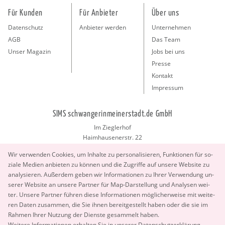
Für Kunden
Für Anbieter
Über uns
Datenschutz
Anbieter werden
Unternehmen
AGB
Das Team
Unser Magazin
Jobs bei uns
Presse
Kontakt
Impressum
SIMS schwangerinmeinerstadt.de GmbH
Im Zieglerhof
Haimhausenerstr. 22
85386 Deutenhausen bei München
Wir ver­wen­den Coo­kies, um In­hal­te zu per­so­na­li­sie­ren, Funk­tio­nen für so­
info@schwangerinmeinerstadt.de
zia­le Me­di­en an­bie­ten zu kön­nen und die Zu­grif­fe auf un­se­re Web­site zu
ana­ly­sie­ren. Au­ßer­dem geben wir In­for­ma­tio­nen zu Ihrer Ver­wen­dung un­
se­rer Web­site an un­se­re Part­ner für Map-Dar­stel­lung und Ana­ly­sen wei­
ter. Un­se­re Part­ner füh­ren diese In­for­ma­tio­nen mög­li­cher­wei­se mit wei­te­
ren Daten zu­sam­men, die Sie ihnen be­reit­ge­stellt haben oder die sie im
Rah­men Ihrer Nut­zung der Diens­te ge­sam­melt haben.
Copyright 2026 © SIMS schwangerinmeinerstadt.de GmbH.
Wei­te­re In­for­ma­tio­nen er­hal­ten Sie in un­se­rer
Da­ten­schut­z­er­klä­rung
.