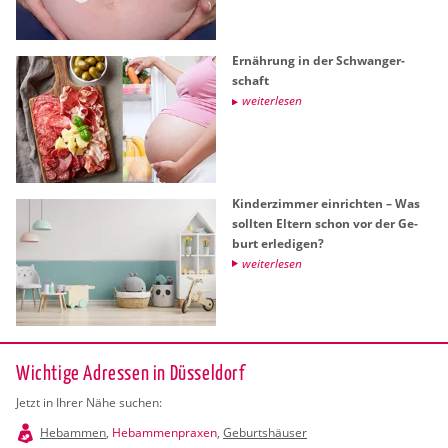
Er­näh­rung in der Schwan­ger­
schaft
wei­ter­le­sen
Kin­der­zim­mer ein­rich­ten – Was
soll­ten El­tern schon vor der Ge­
burt er­le­di­gen?
wei­ter­le­sen
Wichtige Adressen in Düsseldorf
Jetzt in Ihrer Nähe suchen:
Hebammen
,
Hebammenpraxen
,
Geburtshäuser