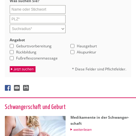
Was su­chen Sie?
An­ge­bot
Geburtsvorbereitung
Hausgeburt
Rückbildung
Akupunktur
Fußreflexzonenmassage
* Diese Fel­der sind Pflicht­fel­der.
jetzt suchen
Schwan­ger­schaft und Ge­burt
Me­di­ka­men­te in der Schwan­ger­
schaft
wei­ter­le­sen