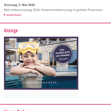
Diens­tag, 5. Mai 2026
Welt-Heb­am­men­tag 2026: Heb­am­men­be­treu­ung ist ge­leb­te Prä­ven­ti­on
wei­ter­le­sen
Anzeige