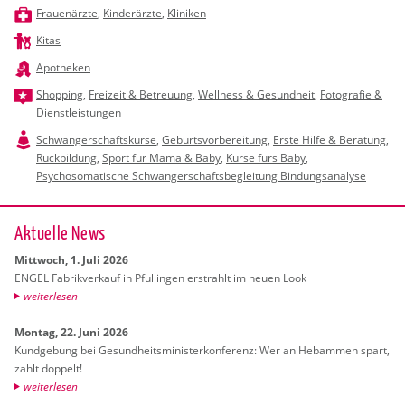
Frauenärzte
,
Kinderärzte
,
Kliniken
Kitas
Apotheken
Shopping
,
Freizeit & Betreuung
,
Wellness & Gesundheit
,
Fotografie &
Dienstleistungen
Schwangerschaftskurse
,
Geburtsvorbereitung
,
Erste Hilfe & Beratung
,
Rückbildung
,
Sport für Mama & Baby
,
Kurse fürs Baby
,
Psychosomatische Schwangerschaftsbegleitung Bindungsanalyse
Ak­tu­el­le News
Mitt­woch, 1. Juli 2026
ENGEL Fa­brik­ver­kauf in Pful­lin­gen er­strahlt im neuen Look
wei­ter­le­sen
Mon­tag, 22. Juni 2026
Kund­ge­bung bei Ge­sund­heits­mi­nis­ter­kon­fe­renz: Wer an Heb­am­men spart,
zahlt dop­pelt!
wei­ter­le­sen