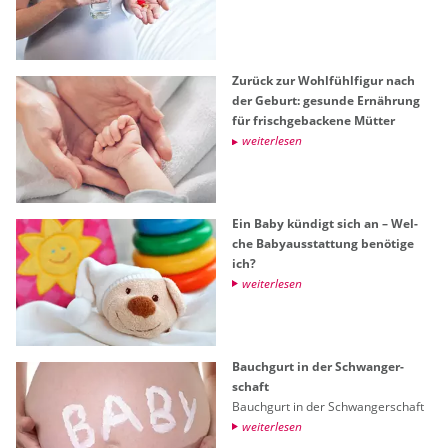
Zu­rück zur Wohl­fühl­fi­gur nach
der Ge­burt: ge­sun­de Er­näh­rung
für frisch­ge­ba­cke­ne Müt­ter
wei­ter­le­sen
Ein Baby kün­digt sich an – Wel­
che Ba­by­aus­stat­tung be­nö­ti­ge
ich?
wei­ter­le­sen
Bauch­gurt in der Schwan­ger­
schaft
Bauch­gurt in der Schwan­ger­schaft
wei­ter­le­sen