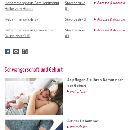
Hebammenpraxis Familieninstitut
Stadtbezirke
Adresse & Kontakt
Heike vom Heede
01
Hebammenpraxis 37
Stadtbezirk 3
Adresse & Kontakt
Hebammenpraxisgemeinschaft
Stadtbezirke
Adresse & Kontakt
Düsseldorf SÜD
03
Schwan­ger­schaft und Ge­burt
So pfle­gen Sie Ihren Damm nach
der Ge­burt
wei­ter­le­sen
Art der Heb­am­me
wei­ter­le­sen