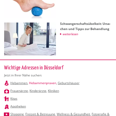
Schwan­ger­schafts­übel­keit: Ur­sa­
chen und Tipps zur Be­hand­lung
wei­ter­le­sen
Wichtige Adressen in Düsseldorf
Jetzt in Ihrer Nähe suchen:
Hebammen
,
Hebammenpraxen
,
Geburtshäuser
Frauenärzte
,
Kinderärzte
,
Kliniken
Kitas
Apotheken
Shopping
,
Freizeit & Betreuung
,
Wellness & Gesundheit
,
Fotografie &