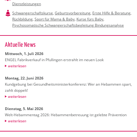
Dienstleistungen
Schwangerschaftskurse
,
Geburtsvorbereitung
,
Erste Hilfe & Beratung
,
Rückbildung
,
Sport für Mama & Baby
,
Kurse fürs Baby
,
Psychosomatische Schwangerschaftsbegleitung Bindungsanalyse
Ak­tu­el­le News
Mitt­woch, 1. Juli 2026
ENGEL Fa­brik­ver­kauf in Pful­lin­gen er­strahlt im neuen Look
wei­ter­le­sen
Mon­tag, 22. Juni 2026
Kund­ge­bung bei Ge­sund­heits­mi­nis­ter­kon­fe­renz: Wer an Heb­am­men spart,
zahlt dop­pelt!
wei­ter­le­sen
Diens­tag, 5. Mai 2026
Welt-Heb­am­men­tag 2026: Heb­am­men­be­treu­ung ist ge­leb­te Prä­ven­ti­on
wei­ter­le­sen