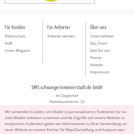
Für Kunden
Für Anbieter
Über uns
Datenschutz
Anbieter werden
Unternehmen
AGB
Das Team
Unser Magazin
Jobs bei uns
Presse
Kontakt
Impressum
SIMS schwangerinmeinerstadt.de GmbH
Im Zieglerhof
Haimhausenerstr. 22
85386 Deutenhausen bei München
Wir ver­wen­den Coo­kies, um In­hal­te zu per­so­na­li­sie­ren, Funk­tio­nen für so­
info@schwangerinmeinerstadt.de
zia­le Me­di­en an­bie­ten zu kön­nen und die Zu­grif­fe auf un­se­re Web­site zu
ana­ly­sie­ren. Au­ßer­dem geben wir In­for­ma­tio­nen zu Ihrer Ver­wen­dung un­
se­rer Web­site an un­se­re Part­ner für Map-Dar­stel­lung und Ana­ly­sen wei­