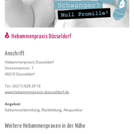
Hebammenpraxis Düsseldorf
An­schrift
Heb­am­men­pra­xis Düs­sel­dorf
Stre­se­mann­str. 7
40210
Düs­sel­dorf
Tel.:
(0211) 828 29 16
www.​heb​amme​npra​xis-​duesseldorf.​de
An­ge­bot:
Ge­burts­vor­be­rei­tung, Rück­bil­dung, Aku­punk­tur
Wei­te­re Heb­am­men­pra­xen in der Nähe