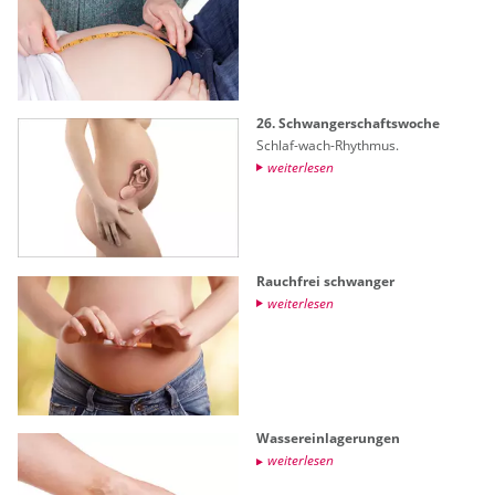
26. Schwan­ger­schafts­wo­che
Schlaf-wach-Rhyth­mus.
wei­ter­le­sen
Rauch­frei schwan­ger
wei­ter­le­sen
Was­ser­ein­la­ge­run­gen
wei­ter­le­sen