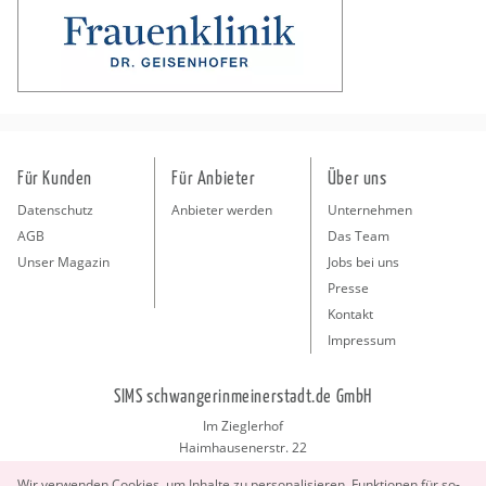
Für Kunden
Für Anbieter
Über uns
Datenschutz
Anbieter werden
Unternehmen
AGB
Das Team
Unser Magazin
Jobs bei uns
Presse
Kontakt
Impressum
SIMS schwangerinmeinerstadt.de GmbH
Im Zieglerhof
Haimhausenerstr. 22
85386 Deutenhausen bei München
Wir ver­wen­den Coo­kies, um In­hal­te zu per­so­na­li­sie­ren, Funk­tio­nen für so­