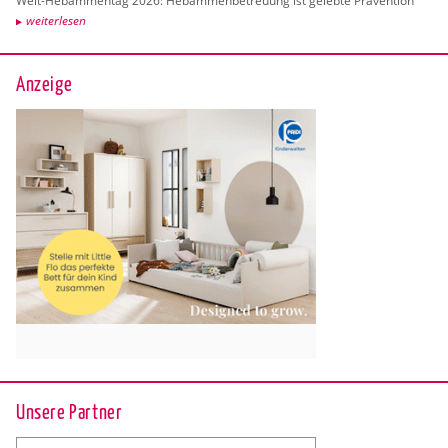
Welt-Heb­am­men­tag 2026: Heb­am­men­be­treu­ung ist ge­leb­te Prä­ven­ti­on
wei­ter­le­sen
Anzeige
Unsere Partner