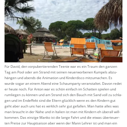
Für David, den vor­pu­ber­tie­ren­den Tee­nie war es ein Traum den gan­zen
Tag am Pool oder am Strand mit sei­nen neu­erwor­be­nen Kum­pels ab­zu­
hän­gen und abends die Ani­ma­ti­on und Kin­der­dis­co mit­zu­ma­chen. Es
wurde sogar an einem Abend eine Schaum­par­ty ver­an­stal­tet. Davon redet
er heute noch. Für Anton war es schön ein­fach im Schat­ten spie­len und
rum­lie­gen zu kön­nen und am Strand sich den Bauch mit Sand voll zu schla­
gen und im End­ef­fekt sind die El­tern glück­lich wenn es den Kin­dern gut
geht aber auch uns hat es wirk­lich sehr gut ge­fal­len. Man hatte alles was
man braucht in der Nähe und in Ita­li­en ist man mit Kin­dern eh über­all will­
kom­men. Das ein­zi­ge Manko ist die lange Fahrt und die etwas über­teu­er­
ten Prei­se zur Haupt­sai­son aber wenn der Mann Leh­rer ist und man ein