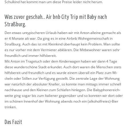
Schul­kind hat kommt man um diese Prei­se lei­der nicht herum.
Was zuvor ge­schah.. Air bnb City Trip mit Baby nach
Straßburg.
Den etwas un­ty­pi­sche­ren Ur­laub haben wir mit Anton al­lei­ne ge­macht als
er 4 Mo­na­te alt war. Da ging es in eine Airb­nb Wohn­ge­mein­schaft in
Straßburg. Auch das ist mit Klein­kind über­haupt kein Pro­blem. Man soll­te
es nur vor­her mit dem Ver­mie­ter ab­klä­ren. Die Mit­be­woh­ner waren sehr
freund­lich und immer hilfs­be­reit.
Mit Anton im Tra­ge­tuch oder dem Kin­der­wa­gen haben wir dann 4 Tage
diese wun­der­schö­ne Stadt er­kun­det. Auch dort waren die Men­schen stets
hilfs­be­reit und freund­lich und es wurde einem über­all ein Platz zum Wi­
ckeln oder Stil­len zur Ver­fü­gung ge­stellt. Die zen­tra­le Lage der Woh­nung
war na­tür­lich der ab­so­lu­ter Knal­ler, so konn­te man mit­tags immer schnell
nach­hau­se und den Klei­nen zum Schla­fen hin­le­gen. Die Ba­by­pho­ne­reich­
wei­te ging sogar bis zum Ita­lie­ner ge­gen­über und so konn­ten wir dort oder
im schö­nen In­nen­hof der Woh­nung abends noch ein (al­ko­hol­frei­es)-Bier
trin­ken.
Das Fazit