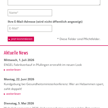
Ihre E-Mail-Adres­se (wird nicht öf­fent­lich an­ge­zeigt)
* Diese Fel­der sind Pflicht­fel­der.
jetzt kommtieren
Ak­tu­el­le News
Mitt­woch, 1. Juli 2026
ENGEL Fa­brik­ver­kauf in Pful­lin­gen er­strahlt im neuen Look
wei­ter­le­sen
Mon­tag, 22. Juni 2026
Kund­ge­bung bei Ge­sund­heits­mi­nis­ter­kon­fe­renz: Wer an Heb­am­men spart,
zahlt dop­pelt!
wei­ter­le­sen
Diens­tag, 5. Mai 2026