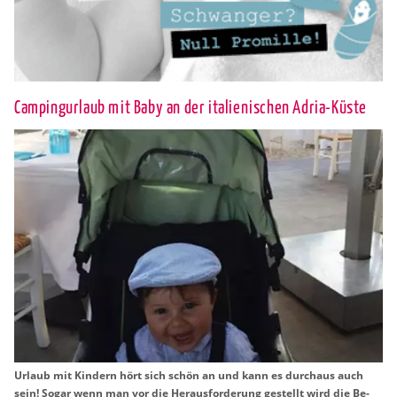
Campingurlaub mit Baby an der italienischen Adria-Küste
Ur­laub mit Kin­dern hört sich schön an und kann es durch­aus auch
sein! Sogar wenn man vor die Her­aus­for­de­rung ge­stellt wird die Be­