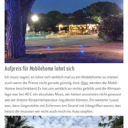
Auf­preis für Mo­bi­le­home lohnt sich
Ich muss sagen, es lohnt sich wirk­lich mal so ein Mo­bi­le­home zu mie­ten
auch wenn die Prei­se nicht ge­ra­de güns­tig sind. (
hier
wer­den die Mobil-
Heime be­schrie­ben) Es hat uns wirk­lich an nichts ge­fehlt und die Kli­ma­an­
la­ge war bei 40 C ein ab­so­lu­tes Muss, wir hät­ten an­sons­ten nicht ge­wusst
wie wir An­tons Kör­per­tem­pe­ra­tur re­gu­lie­ren kön­nen. Ein wei­te­rer Luxus
war, dass Lie­ge­stüh­le mit Schir­men am Strand mit in­be­grif­fen waren, das
heisst die muss­ten wir nicht auch noch ins Auto stop­fen.