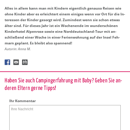
Alles in allem kann man mit Kin­dern ei­gent­lich ge­nau­so Rei­sen wie
ohne Kin­der aber es er­leich­tert einem ei­ni­ges wenn vor Ort für die In­
ter­es­sen der Kin­der ge­sorgt wird. Zu­min­dest wenn sie schon etwas
älter sind. Für die­ses Jahr ist ein Wo­chen­en­de im wun­der­schö­nen
Kin­der­ho­tel Al­pen­ro­se sowie eine Nord­deutsch­land-Tour mit an­
schlie­ßend einer Woche in einer Fe­ri­en­woh­nung auf der Insel Feh­
marn ge­plant. Es bleibt also span­nend!
Au­to­rin: Anna M.
Haben Sie auch Cam­pin­g­er­fah­rung mit Baby? Geben Sie an­
de­ren El­tern gerne Tipps!
Ihr Kom­men­tar