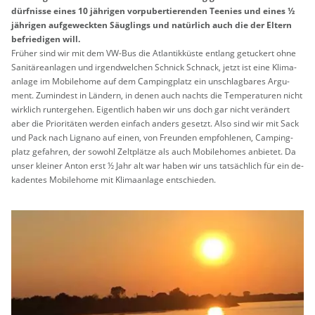
dürf­nis­se eines 10 jäh­ri­gen vor­pu­ber­tie­ren­den Tee­nies und eines ½
jäh­ri­gen auf­ge­weck­ten Säug­lings und na­tür­lich auch die der El­tern
be­frie­di­gen will.
Frü­her sind wir mit dem VW-Bus die At­lan­tik­küs­te ent­lang ge­tu­ckert ohne
Sa­ni­tä­re­an­la­gen und ir­gend­wel­chen Schnick Schnack, jetzt ist eine Kli­ma­
an­la­ge im Mo­bi­le­home auf dem Cam­ping­platz ein un­schlag­ba­res Ar­gu­
ment. Zu­min­dest in Län­dern, in denen auch nachts die Tem­pe­ra­tu­ren nicht
wirk­lich run­ter­ge­hen. Ei­gent­lich haben wir uns doch gar nicht ver­än­dert
aber die Prio­ri­tä­ten wer­den ein­fach an­ders ge­setzt. Also sind wir mit Sack
und Pack nach Li­gna­no auf einen, von Freun­den emp­foh­le­nen, Cam­ping­
platz ge­fah­ren, der so­wohl Zelt­plät­ze als auch Mo­bi­le­ho­mes an­bie­tet. Da
unser klei­ner Anton erst ½ Jahr alt war haben wir uns tat­säch­lich für ein de­
ka­den­tes Mo­bi­le­home mit Kli­ma­an­la­ge ent­schie­den.