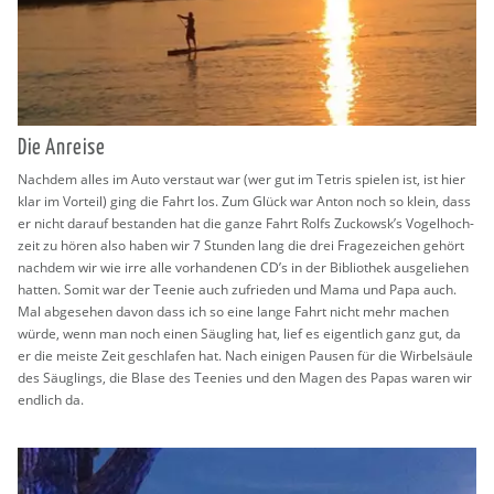
Die An­rei­se
Nach­dem alles im Auto ver­staut war (wer gut im Te­tris spie­len ist, ist hier
klar im Vor­teil) ging die Fahrt los. Zum Glück war Anton noch so klein, dass
er nicht dar­auf be­stan­den hat die ganze Fahrt Rolfs Zu­c­kowsk’s Vo­gel­hoch­
zeit zu hören also haben wir 7 Stun­den lang die drei Fra­ge­zei­chen ge­hört
nach­dem wir wie irre alle vor­han­de­nen CD’s in der Bi­blio­thek aus­ge­lie­hen
hat­ten. Somit war der Tee­nie auch zu­frie­den und Mama und Papa auch.
Mal ab­ge­se­hen davon dass ich so eine lange Fahrt nicht mehr ma­chen
würde, wenn man noch einen Säug­ling hat, lief es ei­gent­lich ganz gut, da
er die meis­te Zeit ge­schla­fen hat. Nach ei­ni­gen Pau­sen für die Wir­bel­säu­le
des Säug­lings, die Blase des Tee­nies und den Magen des Papas waren wir
end­lich da.